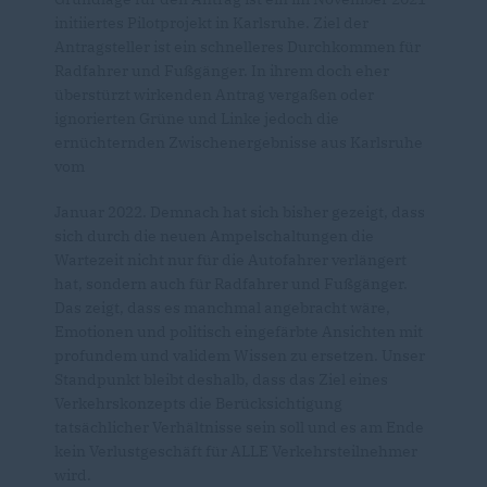
initiiertes Pilotprojekt in Karlsruhe. Ziel der
Antragsteller ist ein schnelleres Durchkommen für
Radfahrer und Fußgänger. In ihrem doch eher
überstürzt wirkenden Antrag vergaßen oder
ignorierten Grüne und Linke jedoch die
ernüchternden Zwischenergebnisse aus Karlsruhe
vom
Januar 2022. Demnach hat sich bisher gezeigt, dass
sich durch die neuen Ampelschaltungen die
Wartezeit nicht nur für die Autofahrer verlängert
hat, sondern auch für Radfahrer und Fußgänger.
Das zeigt, dass es manchmal angebracht wäre,
Emotionen und politisch eingefärbte Ansichten mit
profundem und validem Wissen zu ersetzen. Unser
Standpunkt bleibt deshalb, dass das Ziel eines
Verkehrskonzepts die Berücksichtigung
tatsächlicher Verhältnisse sein soll und es am Ende
kein Verlustgeschäft für ALLE Verkehrsteilnehmer
wird.