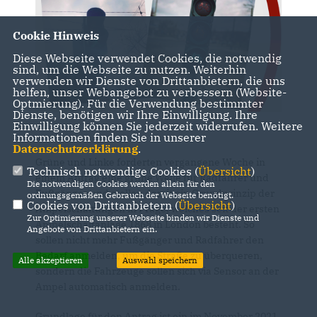
Cookie Hinweis
Diese Webseite verwendet Cookies, die notwendig
sind, um die Webseite zu nutzen. Weiterhin
verwenden wir Dienste von Drittanbietern, die uns
helfen, unser Webangebot zu verbessern (Website-
Optmierung). Für die Verwendung bestimmter
Dienste, benötigen wir Ihre Einwilligung. Ihre
Einwilligung können Sie jederzeit widerrufen. Weitere
Informationen finden Sie in unserer
Datenschutzerklärung
.
Grüne und Linke forderten vergangene Woche in
Technisch notwendige Cookies (
Übersicht
)
einem Antrag eine grüne Welle für Radfahrer und
Die notwendigen Cookies werden allein für den
Fußgänger und stellen damit ein Grundprinzip der
ordnungsgemäßen Gebrauch der Webseite benötigt.
Cookies von Drittanbietern (
Übersicht
)
Ampelschaltungen in Frage, welches seit der ersten
Zur Optimierung unserer Webseite binden wir Dienste und
Ampelschaltanlage 1868 in London besteht. So
Angebote von Drittanbietern ein.
sollen nicht mehr Fußgänger und Radfahrer den
Bedarf anmelden, um die Straße zu überqueren,
Alle akzeptieren
Auswahl speichern
sondern die Fahrzeuge sollen sich via Sensor an der
Ampel automatisch anmelden.
Grundlage für den Antrag ist ein im November 2021